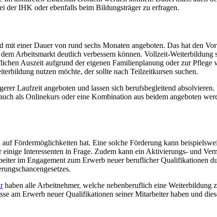
ei der IHK oder ebenfalls beim Bildungsträger zu erfragen.
mit einer Dauer von rund sechs Monaten angeboten. Das hat den Vorteil
dem Arbeitsmarkt deutlich verbessern können. Vollzeit-Weiterbildung s
flichen Auszeit aufgrund der eigenen Familienplanung oder zur Pfleg
erbildung nutzen möchte, der sollte nach Teilzeitkursen suchen.
erer Laufzeit angeboten und lassen sich berufsbegleitend absolvieren
 auch als Onlinekurs oder eine Kombination aus beidem angeboten werd
h auf Fördermöglichkeiten hat. Eine solche Förderung kann beispielswe
 einige Interessenten in Frage. Zudem kann ein Aktivierungs- und Ver
beiter im Engagement zum Erwerb neuer beruflicher Qualifikationen du
ierungschancengesetzes.
r
haben alle Arbeitnehmer, welche nebenberuflich eine Weiterbildung z
sse am Erwerb neuer Qualifikationen seiner Mitarbeiter haben und diese 