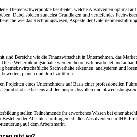
ene Themenschwerpunkte bearbeitet, welche Absolventen optimal auf ih
eben. Dabei spielen zunächst Grundlagen und vertiefendes Fachwissen
nbereiche wie das Rechnungswesen, Aspekte der Unternehmensführung
t sind Bereiche wie die Finanzwirtschaft in Unternehmen, das Marketi
Diese Weiterbildungsinhalte werden theoretisch bearbeitet und anhand
ig betriebswirtschaftliche Sachverhalte erkennen, analysieren und löse
u bewerten, planen und durchzuführen.
rnen Projekten eines Unternehmens auf Basis einer professionellen Fü
amit sind sie bestens auf den anspruchsvollen und abwechslungsreichen
bildung stellen Teilnehmende ihr erworbenes Wissen bei einer abschl
ei Bestehen der Abschlussprüfungen erhalten Absolventen ein IHK-Prüfu
rientierung auf dem Arbeitsmarkt.
ncen gibt es?