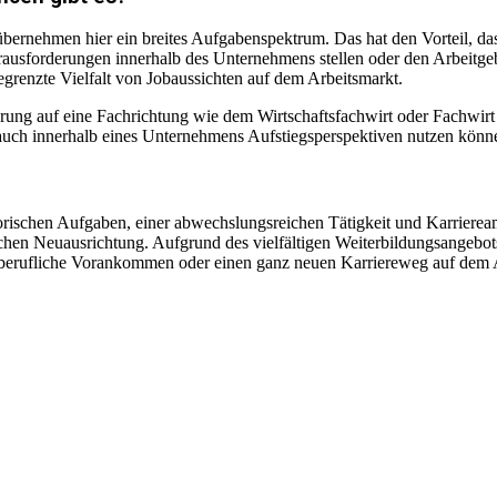
ernehmen hier ein breites Aufgabenspektrum. Das hat den Vorteil, dass 
usforderungen innerhalb des Unternehmens stellen oder den Arbeitge
egrenzte Vielfalt von Jobaussichten auf dem Arbeitsmarkt.
erung auf eine Fachrichtung wie dem Wirtschaftsfachwirt oder Fachwirt
auch innerhalb eines Unternehmens Aufstiegsperspektiven nutzen könn
orischen Aufgaben, einer abwechslungsreichen Tätigkeit und Karriereamb
en Neuausrichtung. Aufgrund des vielfältigen Weiterbildungsangebots f
s berufliche Vorankommen oder einen ganz neuen Karriereweg auf dem A