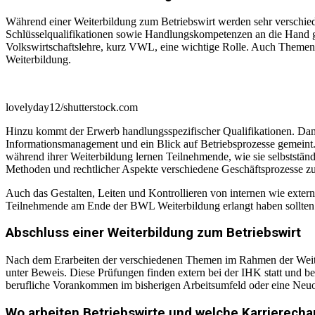
Während einer Weiterbildung zum Betriebswirt werden sehr verschied
Schlüsselqualifikationen sowie Handlungskompetenzen an die Hand g
Volkswirtschaftslehre, kurz VWL, eine wichtige Rolle. Auch Theme
Weiterbildung.
lovelyday12/shutterstock.com
Hinzu kommt der Erwerb handlungsspezifischer Qualifikationen. Dami
Informationsmanagement und ein Blick auf Betriebsprozesse gemeint. 
während ihrer Weiterbildung lernen Teilnehmende, wie sie selbstständ
Methoden und rechtlicher Aspekte verschiedene Geschäftsprozesse z
Auch das Gestalten, Leiten und Kontrollieren von internen wie exte
Teilnehmende am Ende der BWL Weiterbildung erlangt haben sollten. D
Abschluss einer Weiterbildung zum Betriebswirt
Nach dem Erarbeiten der verschiedenen Themen im Rahmen der Weiter
unter Beweis. Diese Prüfungen finden extern bei der IHK statt und b
berufliche Vorankommen im bisherigen Arbeitsumfeld oder eine Neuo
Wo arbeiten Betriebswirte und welche Karrierecha