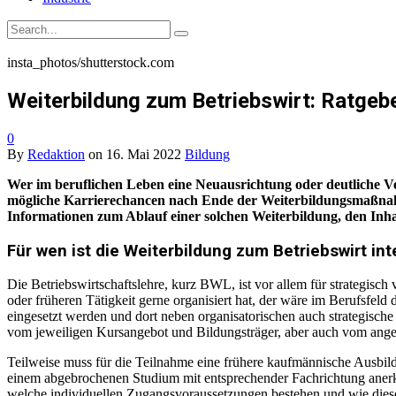
insta_photos/shutterstock.com
Weiterbildung zum Betriebswirt: Ratgebe
0
By
Redaktion
on
16. Mai 2022
Bildung
Wer im beruflichen Leben eine Neuausrichtung oder deutliche Ve
mögliche Karrierechancen nach Ende der Weiterbildungsmaßnahme 
Informationen zum Ablauf einer solchen Weiterbildung, den Inh
Für wen ist die Weiterbildung zum Betriebswirt in
Die Betriebswirtschaftslehre, kurz BWL, ist vor allem für strategisch
oder früheren Tätigkeit gerne organisiert hat, der wäre im Berufsfeld
eingesetzt werden und dort neben organisatorischen auch strategisch
vom jeweiligen Kursangebot und Bildungsträger, aber auch vom ange
Teilweise muss für die Teilnahme eine frühere kaufmännische Ausbil
einem abgebrochenen Studium mit entsprechender Fachrichtung anerka
welche individuellen Zugangsvoraussetzungen bestehen und wie diese