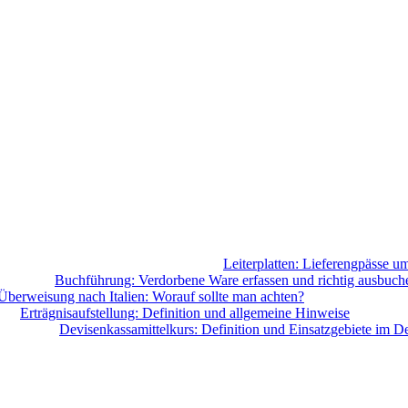
Leiterplatten: Lieferengpässe u
Buchführung: Verdorbene Ware erfassen und richtig ausbuch
Überweisung nach Italien: Worauf sollte man achten?
Erträgnisaufstellung: Definition und allgemeine Hinweise
Devisenkassamittelkurs: Definition und Einsatzgebiete im De