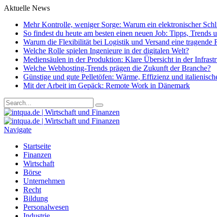
Aktuelle News
Mehr Kontrolle, weniger Sorge: Warum ein elektronischer Schlie
So findest du heute am besten einen neuen Job: Tipps, Trends
Warum die Flexibilität bei Logistik und Versand eine tragende R
Welche Rolle spielen Ingenieure in der digitalen Welt?
Mediensäulen in der Produktion: Klare Übersicht in der Infrast
Welche Webhosting-Trends prägen die Zukunft der Branche?
Günstige und gute Pelletöfen: Wärme, Effizienz und italienisc
Mit der Arbeit im Gepäck: Remote Work in Dänemark
Navigate
Startseite
Finanzen
Wirtschaft
Börse
Unternehmen
Recht
Bildung
Personalwesen
Industrie