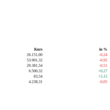
Kurs
in %
26.151,00
-0,24
53.901,32
-0,92
29.381,54
-0,51
6.500,32
+0,27
83,54
+5,15
4.238,31
-0,05