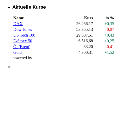
Aktuelle Kurse
Name
Kurs
in %
DAX
26.266,17
+0,35
Dow Jones
53.865,13
-0,07
US Tech 100
29.507,51
+0,43
E-Stoxx 50
6.516,68
+0,25
Öl (Brent)
83,20
-0,41
Gold
4.300,31
+1,52
powered by