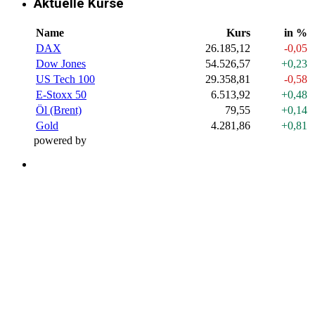
Aktuelle Kurse
Name
Kurs
in %
DAX
26.185,12
-0,05
Dow Jones
54.526,57
+0,23
US Tech 100
29.358,81
-0,58
E-Stoxx 50
6.513,92
+0,48
Öl (Brent)
79,55
+0,14
Gold
4.281,86
+0,81
powered by