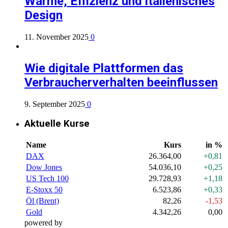
Wärme, Effizienz und italienisches
Design
11. November 2025
0
Wie digitale Plattformen das
Verbraucherverhalten beeinflussen
9. September 2025
0
Aktuelle Kurse
Name
Kurs
in %
DAX
26.364,00
+0,81
Dow Jones
54.036,10
+0,25
US Tech 100
29.728,93
+1,18
E-Stoxx 50
6.523,86
+0,33
Öl (Brent)
82,26
-1,53
Gold
4.342,26
0,00
powered by