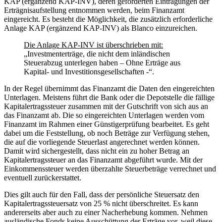
KAP (ergänzend KAP-INV), deren geforderten Eintragungen der
Erträgnisaufstellung entnommen werden, beim Finanzamt
eingereicht. Es besteht die Möglichkeit, die zusätzlich erforderliche
Anlage KAP (ergänzend KAP-INV) als Blanco einzureichen.
Die Anlage KAP-INV ist überschrieben mit:
„Investmenterträge, die nicht dem inländischen
Steuerabzug unterlegen haben – Ohne Erträge aus
Kapital- und Investitionsgesellschaften -“.
In der Regel übernimmt das Finanzamt die Daten den eingereichten
Unterlagen. Meistens führt die Bank oder die Depotstelle die fällige
Kapitalertragssteuer zusammen mit der Gutschrift von sich aus an
das Finanzamt ab. Die so eingereichten Unterlagen werden vom
Finanzamt im Rahmen einer Günstigerprüfung bearbeitet. Es geht
dabei um die Feststellung, ob noch Beträge zur Verfügung stehen,
die auf die vorliegende Steuerlast angerechnet werden können.
Damit wird sichergestellt, dass nicht ein zu hoher Betrag an
Kapitalertragssteuer an das Finanzamt abgeführt wurde. Mit der
Einkommenssteuer werden überzahlte Steuerbeträge verrechnet und
eventuell zurückerstattet.
Dies gilt auch für den Fall, dass der persönliche Steuersatz den
Kapitalertragssteuersatz von 25 % nicht überschreitet. Es kann
andererseits aber auch zu einer Nacherhebung kommen. Nehmen
ausländische Fonds keine Ausschüttung der Erträge vor, weil diese