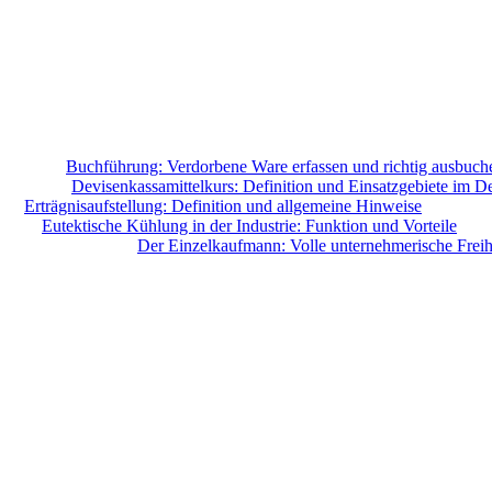
Buchführung: Verdorbene Ware erfassen und richtig ausbuch
Devisenkassamittelkurs: Definition und Einsatzgebiete im De
Erträgnisaufstellung: Definition und allgemeine Hinweise
Eutektische Kühlung in der Industrie: Funktion und Vorteile
Der Einzelkaufmann: Volle unternehmerische Freihei