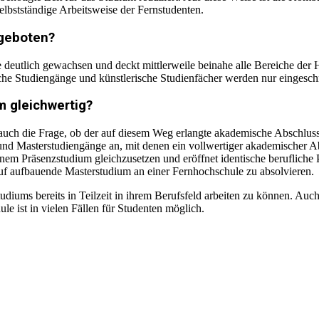
selbstständige Arbeitsweise der Fernstudenten.
geboten?
 deutlich gewachsen und deckt mittlerweile beinahe alle Bereiche der H
sche Studiengänge und künstlerische Studienfächer werden nur eingesch
m gleichwertig?
te auch die Frage, ob der auf diesem Weg erlangte akademische Abschlus
 und Masterstudiengänge an, mit denen ein vollwertiger akademischer A
 einem Präsenzstudium gleichzusetzen und eröffnet identische berufliche
f aufbauende Masterstudium an einer Fernhochschule zu absolvieren.
diums bereits in Teilzeit in ihrem Berufsfeld arbeiten zu können. Au
e ist in vielen Fällen für Studenten möglich.