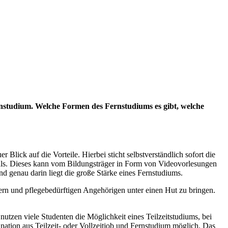
rnstudium. Welche Formen des Fernstudiums es gibt, welche
lick auf die Vorteile. Hierbei sticht selbstverständlich sofort die
als. Dieses kann vom Bildungsträger in Form von Videovorlesungen
und genau darin liegt die große Stärke eines Fernstudiums.
dern und pflegebedürftigen Angehörigen unter einen Hut zu bringen.
utzen viele Studenten die Möglichkeit eines Teilzeitstudiums, bei
ination aus Teilzeit- oder Vollzeitjob und Fernstudium möglich. Das