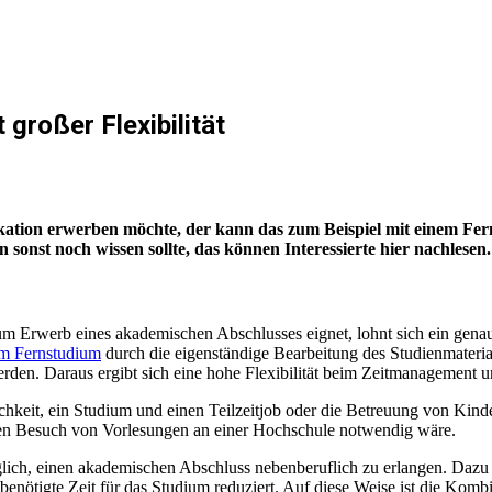
 großer Flexibilität
ikation erwerben möchte, der kann das zum Beispiel mit einem Fe
onst noch wissen sollte, das können Interessierte hier nachlesen.
Erwerb eines akademischen Abschlusses eignet, lohnt sich ein genauer B
em Fernstudium
durch die eigenständige Bearbeitung des Studienmateri
 werden. Daraus ergibt sich eine hohe Flexibilität beim Zeitmanagement 
ichkeit, ein Studium und einen Teilzeitjob oder die Betreuung von Kin
 den Besuch von Vorlesungen an einer Hochschule notwendig wäre.
lich, einen akademischen Abschluss nebenberuflich zu erlangen. Dazu n
benötigte Zeit für das Studium reduziert. Auf diese Weise ist die Komb