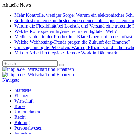
Aktuelle News
Mehr Kontrolle, weniger Sorge: Warum ein elektronischer Schlie
So findest du heute am besten einen neuen Job: Tipps, Trends
Warum die Flexibilität bei Logistik und Versand eine tragende R
Welche Rolle spielen Ingenieure in der digitalen Welt?
Mediensäulen in der Produktion: Klare Übersicht in der Infrast
Welche Webhosting-Trends prägen die Zukunft der Branche?
Günstige und gute Pelletöfen: Wärme, Effizienz und italienisc
Mit der Arbeit im Gepäck: Remote Work in Dänemark
Navigate
Startseite
Finanzen
Wirtschaft
Börse
Unternehmen
Recht
Bildung
Personalwesen
Industrie