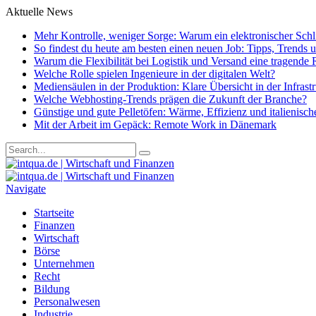
Aktuelle News
Mehr Kontrolle, weniger Sorge: Warum ein elektronischer Schlie
So findest du heute am besten einen neuen Job: Tipps, Trends
Warum die Flexibilität bei Logistik und Versand eine tragende R
Welche Rolle spielen Ingenieure in der digitalen Welt?
Mediensäulen in der Produktion: Klare Übersicht in der Infrast
Welche Webhosting-Trends prägen die Zukunft der Branche?
Günstige und gute Pelletöfen: Wärme, Effizienz und italienisc
Mit der Arbeit im Gepäck: Remote Work in Dänemark
Navigate
Startseite
Finanzen
Wirtschaft
Börse
Unternehmen
Recht
Bildung
Personalwesen
Industrie