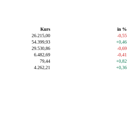
Kurs
in %
26.215,00
-0,55
54.399,93
+0,46
29.530,86
-0,69
6.482,69
-0,41
79,44
+0,82
4.262,21
+0,36