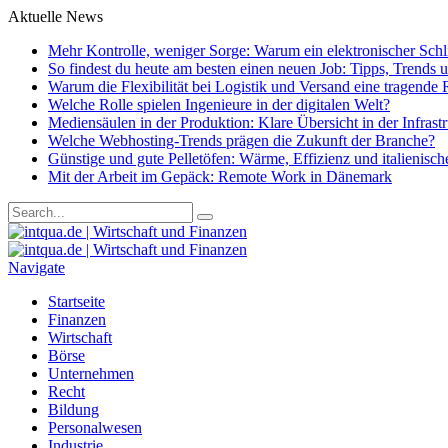
Aktuelle News
Mehr Kontrolle, weniger Sorge: Warum ein elektronischer Schlie
So findest du heute am besten einen neuen Job: Tipps, Trends
Warum die Flexibilität bei Logistik und Versand eine tragende R
Welche Rolle spielen Ingenieure in der digitalen Welt?
Mediensäulen in der Produktion: Klare Übersicht in der Infrast
Welche Webhosting-Trends prägen die Zukunft der Branche?
Günstige und gute Pelletöfen: Wärme, Effizienz und italienisc
Mit der Arbeit im Gepäck: Remote Work in Dänemark
Navigate
Startseite
Finanzen
Wirtschaft
Börse
Unternehmen
Recht
Bildung
Personalwesen
Industrie