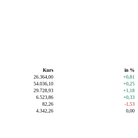
Kurs
in %
26.364,00
+0,81
54.036,10
+0,25
29.728,93
+1,18
6.523,86
+0,33
82,26
-1,53
4.342,26
0,00