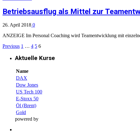
Betriebsausflug als Mittel zur Teament
26. April 2018
0
ANZEIGE Im Personal Coaching wird Teamentwicklung mit einzelnen 
Previous
1
…
4
5
6
Aktuelle Kurse
Name
DAX
Dow Jones
US Tech 100
E-Stoxx 50
Öl (Brent)
Gold
powered by