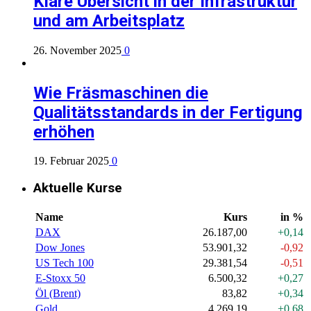
Klare Übersicht in der Infrastruktur
und am Arbeitsplatz
26. November 2025
0
Wie Fräsmaschinen die
Qualitätsstandards in der Fertigung
erhöhen
19. Februar 2025
0
Aktuelle Kurse
Name
Kurs
in %
DAX
26.187,00
+0,14
Dow Jones
53.901,32
-0,92
US Tech 100
29.381,54
-0,51
E-Stoxx 50
6.500,32
+0,27
Öl (Brent)
83,82
+0,34
Gold
4.269,19
+0,68