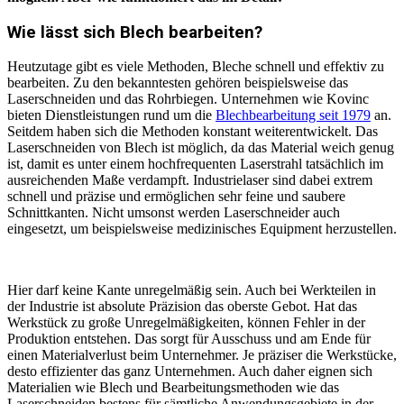
Wie lässt sich Blech bearbeiten?
Heutzutage gibt es viele Methoden, Bleche schnell und effektiv zu
bearbeiten. Zu den bekanntesten gehören beispielsweise das
Laserschneiden und das Rohrbiegen. Unternehmen wie Kovinc
bieten Dienstleistungen rund um die
Blechbearbeitung seit 1979
an.
Seitdem haben sich die Methoden konstant weiterentwickelt. Das
Laserschneiden von Blech ist möglich, da das Material weich genug
ist, damit es unter einem hochfrequenten Laserstrahl tatsächlich im
ausreichenden Maße verdampft. Industrielaser sind dabei extrem
schnell und präzise und ermöglichen sehr feine und saubere
Schnittkanten. Nicht umsonst werden Laserschneider auch
eingesetzt, um beispielsweise medizinisches Equipment herzustellen.
Hier darf keine Kante unregelmäßig sein. Auch bei Werkteilen in
der Industrie ist absolute Präzision das oberste Gebot. Hat das
Werkstück zu große Unregelmäßigkeiten, können Fehler in der
Produktion entstehen. Das sorgt für Ausschuss und am Ende für
einen Materialverlust beim Unternehmer. Je präziser die Werkstücke,
desto effizienter das ganz Unternehmen. Auch daher eignen sich
Materialien wie Blech und Bearbeitungsmethoden wie das
Laserschneiden bestens für sämtliche Anwendungsgebiete in der