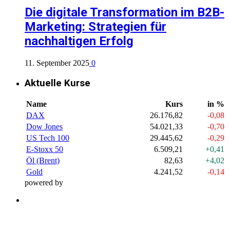
Die digitale Transformation im B2B-
Marketing: Strategien für
nachhaltigen Erfolg
11. September 2025
0
Aktuelle Kurse
Name
Kurs
in %
DAX
26.176,82
-0,08
Dow Jones
54.021,33
-0,70
US Tech 100
29.445,62
-0,29
E-Stoxx 50
6.509,21
+0,41
Öl (Brent)
82,63
+4,02
Gold
4.241,52
-0,14
powered by