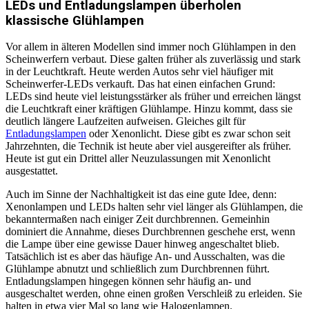
LEDs und Entladungslampen überholen
klassische Glühlampen
Vor allem in älteren Modellen sind immer noch Glühlampen in den
Scheinwerfern verbaut. Diese galten früher als zuverlässig und stark
in der Leuchtkraft. Heute werden Autos sehr viel häufiger mit
Scheinwerfer-LEDs verkauft. Das hat einen einfachen Grund:
LEDs sind heute viel leistungsstärker als früher und erreichen längst
die Leuchtkraft einer kräftigen Glühlampe. Hinzu kommt, dass sie
deutlich längere Laufzeiten aufweisen. Gleiches gilt für
Entladungslampen
oder Xenonlicht. Diese gibt es zwar schon seit
Jahrzehnten, die Technik ist heute aber viel ausgereifter als früher.
Heute ist gut ein Drittel aller Neuzulassungen mit Xenonlicht
ausgestattet.
Auch im Sinne der Nachhaltigkeit ist das eine gute Idee, denn:
Xenonlampen und LEDs halten sehr viel länger als Glühlampen, die
bekanntermaßen nach einiger Zeit durchbrennen. Gemeinhin
dominiert die Annahme, dieses Durchbrennen geschehe erst, wenn
die Lampe über eine gewisse Dauer hinweg angeschaltet blieb.
Tatsächlich ist es aber das häufige An- und Ausschalten, was die
Glühlampe abnutzt und schließlich zum Durchbrennen führt.
Entladungslampen hingegen können sehr häufig an- und
ausgeschaltet werden, ohne einen großen Verschleiß zu erleiden. Sie
halten in etwa vier Mal so lang wie Halogenlampen.