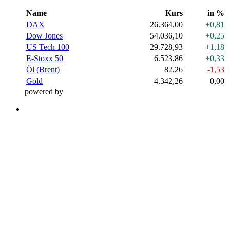
Name
Kurs
in %
DAX
26.364,00
+0,81
Dow Jones
54.036,10
+0,25
US Tech 100
29.728,93
+1,18
E-Stoxx 50
6.523,86
+0,33
Öl (Brent)
82,26
-1,53
Gold
4.342,26
0,00
powered by