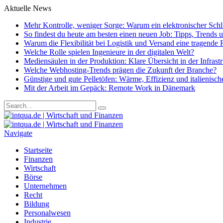
Aktuelle News
Mehr Kontrolle, weniger Sorge: Warum ein elektronischer Schlie
So findest du heute am besten einen neuen Job: Tipps, Trends
Warum die Flexibilität bei Logistik und Versand eine tragende R
Welche Rolle spielen Ingenieure in der digitalen Welt?
Mediensäulen in der Produktion: Klare Übersicht in der Infrast
Welche Webhosting-Trends prägen die Zukunft der Branche?
Günstige und gute Pelletöfen: Wärme, Effizienz und italienisc
Mit der Arbeit im Gepäck: Remote Work in Dänemark
Navigate
Startseite
Finanzen
Wirtschaft
Börse
Unternehmen
Recht
Bildung
Personalwesen
Industrie