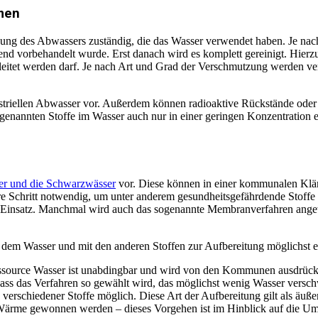
men
nigung des Abwassers zuständig, die das Wasser verwendet haben. Je n
end vorbehandelt wurde. Erst danach wird es komplett gereinigt. Hierz
geleitet werden darf. Je nach Art und Grad der Verschmutzung werden 
striellen Abwasser vor. Außerdem können radioaktive Rückstände oder l
 genannten Stoffe im Wasser auch nur in einer geringen Konzentration e
r und die Schwarzwässer
vor. Diese können in einer kommunalen Klära
ere Schritt notwendig, um unter anderem gesundheitsgefährdende Stof
 Einsatz. Manchmal wird auch das sogenannte Membranverfahren angewa
t dem Wasser und mit den anderen Stoffen zur Aufbereitung möglichst ef
source Wasser ist unabdingbar und wird von den Kommunen ausdrücklich
 dass das Verfahren so gewählt wird, das möglichst wenig Wasser versc
rschiedener Stoffe möglich. Diese Art der Aufbereitung gilt als äußers
ärme gewonnen werden – dieses Vorgehen ist im Hinblick auf die Umw