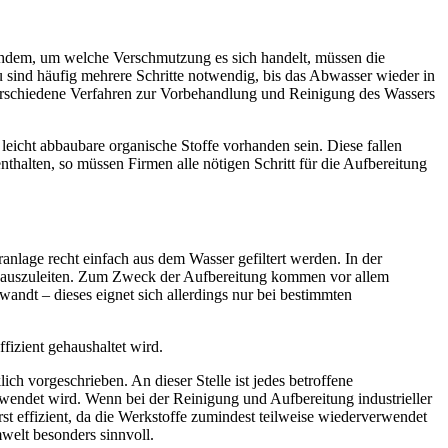
achdem, um welche Verschmutzung es sich handelt, müssen die
u sind häufig mehrere Schritte notwendig, bis das Abwasser wieder in
verschiedene Verfahren zur Vorbehandlung und Reinigung des Wassers
eicht abbaubare organische Stoffe vorhanden sein. Diese fallen
nthalten, so müssen Firmen alle nötigen Schritt für die Aufbereitung
nlage recht einfach aus dem Wasser gefiltert werden. In der
fe auszuleiten. Zum Zweck der Aufbereitung kommen vor allem
ndt – dieses eignet sich allerdings nur bei bestimmten
fizient gehaushaltet wird.
 vorgeschrieben. An dieser Stelle ist jedes betroffene
hwendet wird. Wenn bei der Reinigung und Aufbereitung industrieller
t effizient, da die Werkstoffe zumindest teilweise wiederverwendet
elt besonders sinnvoll.