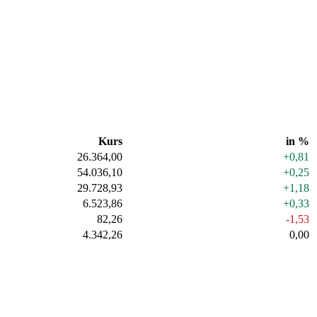
Kurs
in %
26.364,00
+0,81
54.036,10
+0,25
29.728,93
+1,18
6.523,86
+0,33
82,26
-1,53
4.342,26
0,00