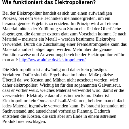
Wie funktioniert das Elektropolieren?
Bei der Elektropolitur handelt es sich um einen aufwändigen
Prozess, bei dem viele Techniken ineinandergreifen, um ein
herausragendes Ergebnis zu erzielen. Im Prinzip wird auf einem
Material mittels der Zuführung von Strom ein Teil der Oberfläche
abgetragen, die darunter extrem glatt zum Vorschein kommt. Je nach
Material – meistens ein Metall – werden bestimmte Elektrolyte
verwendet. Durch die Zuschaltung einer Fremdstromquelle kann das
Material anodisch abgetragen werden. Mehr über die genaue
Funktionsweise und Anwendungsbereiche der Elektropolitur erfährt
man auf:
http://www.alube.de/elektropolieren/
.
Die Elektropolitur ist aufwändig und daher kein günstiges
Verfahren. Dafür sind die Ergebnisse im hohen Maße präzise.
Überall da, wo Kosten und Mühen nicht gescheut werden, wird
daher elektropoliert. Wichtig ist für den sogenannten Galvaniseur,
dass er vorher weiß, welches Material verwendet wird, damit er die
verwendeten Elektrolyte darauf abstimmen kann. Daher ist
Elektropolitur kein One-size-fits-all-Verfahren, bei dem man einfach
jedes Material irgendwie verwenden kann. Es braucht jemanden mit
Sachverstand und ausreichend vorherige Planung. Dadurch
entstehen die Kosten, die sich aber am Ende in einem astreinen
Produkt niederschlagen.