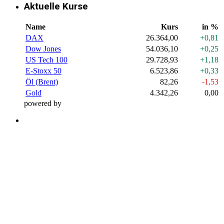
Aktuelle Kurse
Name
Kurs
in %
DAX
26.364,00
+0,81
Dow Jones
54.036,10
+0,25
US Tech 100
29.728,93
+1,18
E-Stoxx 50
6.523,86
+0,33
Öl (Brent)
82,26
-1,53
Gold
4.342,26
0,00
powered by