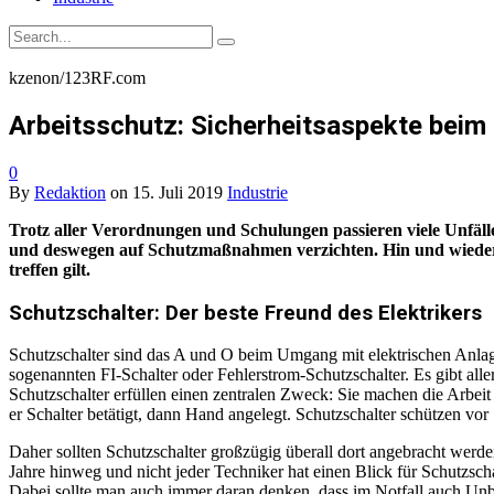
kzenon/123RF.com
Arbeitsschutz: Sicherheitsaspekte beim
0
By
Redaktion
on
15. Juli 2019
Industrie
Trotz aller Verordnungen und Schulungen passieren viele Unfälle
und deswegen auf Schutzmaßnahmen verzichten. Hin und wieder sc
treffen gilt.
Schutzschalter: Der beste Freund des Elektrikers
Schutzschalter sind das A und O beim Umgang mit elektrischen Anlag
sogenannten FI-Schalter oder Fehlerstrom-Schutzschalter. Es gibt all
Schutzschalter erfüllen einen zentralen Zweck: Sie machen die Arbeit
er Schalter betätigt, dann Hand angelegt. Schutzschalter schützen vo
Daher sollten Schutzschalter großzügig überall dort angebracht werd
Jahre hinweg und nicht jeder Techniker hat einen Blick für Schutzschal
Dabei sollte man auch immer daran denken, dass im Notfall auch Unbe