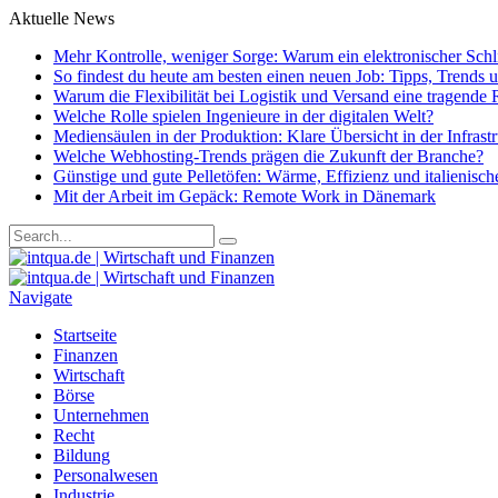
Aktuelle News
Mehr Kontrolle, weniger Sorge: Warum ein elektronischer Schlie
So findest du heute am besten einen neuen Job: Tipps, Trends
Warum die Flexibilität bei Logistik und Versand eine tragende R
Welche Rolle spielen Ingenieure in der digitalen Welt?
Mediensäulen in der Produktion: Klare Übersicht in der Infrast
Welche Webhosting-Trends prägen die Zukunft der Branche?
Günstige und gute Pelletöfen: Wärme, Effizienz und italienisc
Mit der Arbeit im Gepäck: Remote Work in Dänemark
Navigate
Startseite
Finanzen
Wirtschaft
Börse
Unternehmen
Recht
Bildung
Personalwesen
Industrie