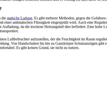
?
m die
statische Ladung
. Es gibt mehrere Methoden, gegen die Gefahren e
mit einer antistatischen Flüssigkeit eingesprüht wird. Auch eine Reguli
e Aufladung, da die trockene Heizungsluft dies befördert. Eine hohe Luf
ransportiert.
nen Luftbefeuchter aufzustellen, der die Feuchtigkeit im Raum regulier
eidung. Von Handschuhen bis hin zu Ganzkörper-Schutzanzügen gibt es e
ortabel. Es gibt keinen Grund, sie nicht zu nutzen.