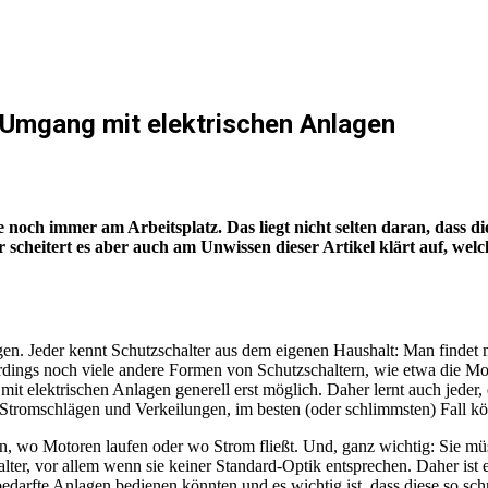
 Umgang mit elektrischen Anlagen
 noch immer am Arbeitsplatz. Das liegt nicht selten daran, dass 
heitert es aber auch am Unwissen dieser Artikel klärt auf, welc
en. Jeder kennt Schutzschalter aus dem eigenen Haushalt: Man findet
erdings noch viele andere Formen von Schutzschaltern, wie etwa die Mo
 mit elektrischen Anlagen generell erst möglich. Daher lernt auch jeder
r Stromschlägen und Verkeilungen, im besten (oder schlimmsten) Fall kö
en, wo Motoren laufen oder wo Strom fließt. Und, ganz wichtig: Sie mü
ter, vor allem wenn sie keiner Standard-Optik entsprechen. Daher ist es
darfte Anlagen bedienen könnten und es wichtig ist, dass diese so sch