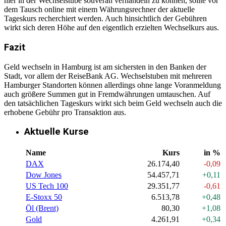
hier in der Wechselstube souverän verhandeln zu können, sollte vor
dem Tausch online mit einem Währungsrechner der aktuelle
Tageskurs recherchiert werden. Auch hinsichtlich der Gebühren
wirkt sich deren Höhe auf den eigentlich erzielten Wechselkurs aus.
Fazit
Geld wechseln in Hamburg ist am sichersten in den Banken der
Stadt, vor allem der ReiseBank AG. Wechselstuben mit mehreren
Hamburger Standorten können allerdings ohne lange Voranmeldung
auch größere Summen gut in Fremdwährungen umtauschen. Auf
den tatsächlichen Tageskurs wirkt sich beim Geld wechseln auch die
erhobene Gebühr pro Transaktion aus.
Aktuelle Kurse
Name
Kurs
in %
DAX
26.174,40
-0,09
Dow Jones
54.457,71
+0,11
US Tech 100
29.351,77
-0,61
E-Stoxx 50
6.513,78
+0,48
Öl (Brent)
80,30
+1,08
Gold
4.261,91
+0,34