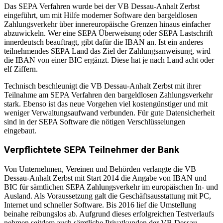
Das SEPA Verfahren wurde bei der VB Dessau-Anhalt Zerbst
eingeführt, um mit Hilfe moderner Software den bargeldlosen
Zahlungsverkehr über innereuropäische Grenzen hinaus einfacher
abzuwickeln. Wer eine SEPA Überweisung oder SEPA Lastschrift
innerdeutsch beauftragt, gibt dafür die IBAN an. Ist ein anderes
teilnehmendes SEPA Land das Ziel der Zahlungsanweisung, wird
die IBAN von einer BIC ergänzt. Diese hat je nach Land acht oder
elf Ziffern.
Technisch beschleunigt die VB Dessau-Anhalt Zerbst mit ihrer
Teilnahme am SEPA Verfahren den bargeldlosen Zahlungsverkehr
stark. Ebenso ist das neue Vorgehen viel kostengünstiger und mit
weniger Verwaltungsaufwand verbunden. Für gute Datensicherheit
sind in der SEPA Software die nötigen Verschlüsselungen
eingebaut.
Verpflichtete SEPA Teilnehmer der Bank
Von Unternehmen, Vereinen und Behörden verlangte die VB
Dessau-Anhalt Zerbst mit Start 2014 die Angabe von IBAN und
BIC für sämtlichen SEPA Zahlungsverkehr im europäischen In- und
Ausland. Als Voraussetzung galt die Geschäftsausstattung mit PC,
Internet und schneller Software. Bis 2016 lief die Umstellung
beinahe reibungslos ab. Aufgrund dieses erfolgreichen Testverlaufs
nehmen seitdem auch sämtliche Privatkunden der VB Dessau-